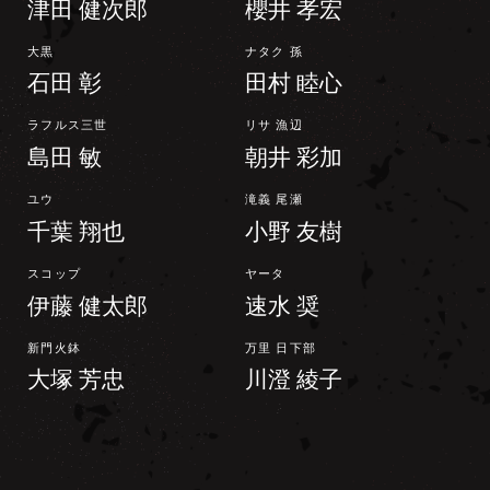
津田 健次郎
櫻井 孝宏
大黒
ナタク 孫
石田 彰
田村 睦心
ラフルス三世
リサ 漁辺
島田 敏
朝井 彩加
ユウ
滝義 尾瀬
千葉 翔也
小野 友樹
スコップ
ヤータ
伊藤 健太郎
速水 奨
新門火鉢
万里 日下部
大塚 芳忠
川澄 綾子