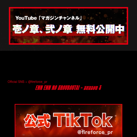
Official SNS = @fireforce_pr