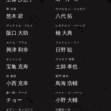
環 古達
ヴァルカン・ジョゼフ
悠木 碧
八代 拓
ヴィクトル・リヒト
レオナルド・バーンズ
阪口 大助
楠 大典
カリム・フラム
フォイェン・リィ
興津 和幸
日野 聡
オニャンゴ
グスタフ 本田
宝亀 克寿
土師 孝也
武 能登
亜門 弾木
小西 克幸
鳥海 浩輔
蒼一郎・アーグ
パート・コ・パーン
チョー
小野 大輔
オグン・モンゴメリ
火鱗佐々木