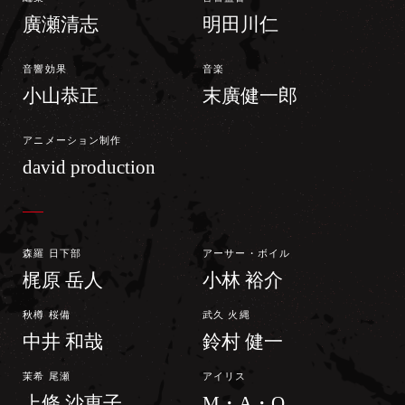
廣瀬清志
明田川仁
音響効果
音楽
小山恭正
末廣健一郎
アニメーション制作
david production
森羅 日下部
アーサー・ボイル
梶原 岳人
小林 裕介
秋樽 桜備
武久 火縄
中井 和哉
鈴村 健一
茉希 尾瀬
アイリス
上條 沙恵子
M・A・O