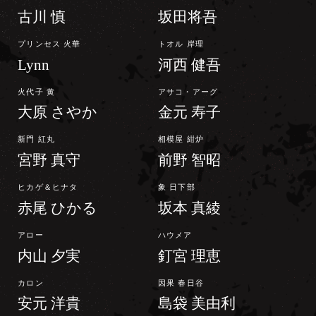
古川 慎
坂田将吾
プリンセス 火華
トオル 岸理
Lynn
河西 健吾
火代子 黄
アサコ・アーグ
大原 さやか
金元 寿子
新門 紅丸
相模屋 紺炉
宮野 真守
前野 智昭
ヒカゲ＆ヒナタ
象 日下部
赤尾 ひかる
坂本 真綾
アロー
ハウメア
内山 夕実
釘宮 理恵
カロン
因果 春日谷
安元 洋貴
島袋 美由利