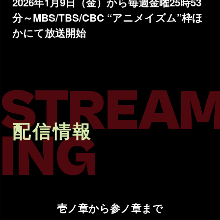
2026年1月9日（金）から
毎週金曜25時53
分～MBS/TBS/CBC “アニメイズム”枠ほ
かにて放送開始
STREA
配信情報
ING
壱ノ章から参ノ章まで