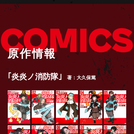
COMICS
原作情報
｢炎炎ノ消防隊｣
著：大久保篤