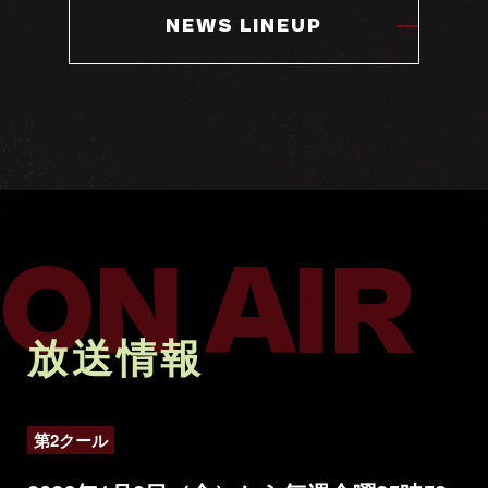
NEWS LINEUP
ON AIR
放送情報
第2クール