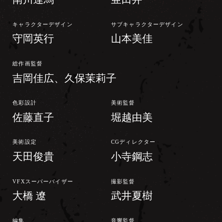
キャラクターデザイン
サブキャラクターデザイン
守岡英行
山本美佳
総作画監督
吉岡佳広、久保茉莉子
色彩設計
美術監督
佐藤直子
堀越由美
美術設定
CGディレクター
天田俊貴
小寺鋼志
VFXスーパーバイザー
撮影監督
大橋 遼
武井夏樹
編集
音響監督