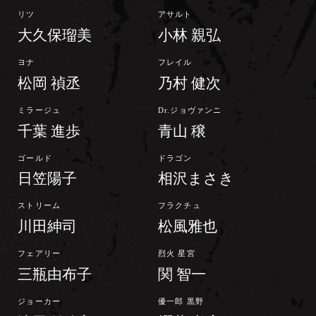
リツ
アサルト
大久保瑠美
小林 親弘
ヨナ
フレイル
松岡 禎丞
乃村 健次
ミラージュ
Dr.ジョヴァンニ
千葉 進歩
青山 穣
ゴールド
ドラゴン
日笠陽子
相沢まさき
ストリーム
フラクチュ
川田紳司
松風雅也
フェアリー
烈火 星宮
三瓶由布子
関 智一
ジョーカー
優一郎 黒野