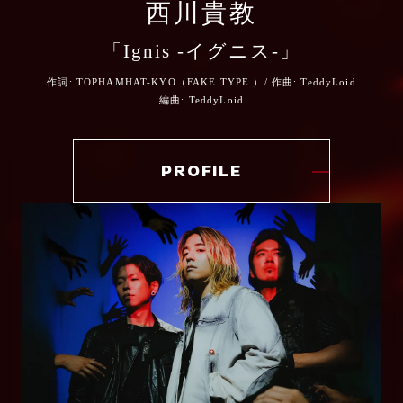
ス」を主催、以降地元自治体の協力のもと毎年
西川貴教
公式 HP
滋賀県にて開催。
TikTok
「Ignis -イグニス-」
令和二(2020)年度滋賀県文化功労賞受賞。令和
公式X（旧Twitter）
六(2024)年11月、野洲市市民栄誉賞受賞。
Instagram(オフィシャル)
ARTIST COMMENT
作詞: TOPHAMHAT-KYO（FAKE TYPE.）/ 作曲: TeddyLoid
編曲: TeddyLoid
公式TikTok
Instagram(アヴちゃん)
公式 HP
梅田サイファーのテークエムです。
公式Instagram
PROFILE
アニメ炎炎ノ消防隊 参ノ章 第1クールEDに
公式X（旧Twitter）
公式Facebook
抜擢いただきまして光栄のきわみです。
公式Instagram
ARTIST COMMENT
@fireforce_pr
@fireforce_pr
まず素直にファンです。
公式YouTube
少年漫画的なアツさを十二分に纏いながら、
うれしいことに炎のご縁があったのか、今回
ARTIST COMMENT
トンガりきってるダークファンタジー。
「強火」と言う楽曲を書かせて頂きました。
ズラしまくりなのに王道、なんか変なのに超
心をコンロに見立ててみると、誰しも一番最
愛すべきキャラたち、ダークさの中にあるポ
日本にいるとアニメ／漫画を好きになる機会
ARTIST COMMENT
初は思いっきりスイッチをひねって点火する
ップで洒落たあじつけ・・・。
が多いと思いますが、ここまで愛す作品に出
筈。
そして主人公がギザ歯・・・・。ぼくの求め
会い楽曲を作る機会をもらえた事を心の奥底