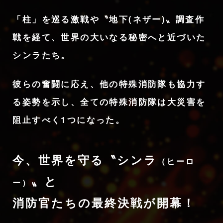
「柱」を巡る激戦や〝地下(ネザー)〟調査作
戦を経て、
世界の大いなる秘密へと近づいた
シンラたち。
彼らの奮闘に応え、他の特殊消防隊も協力す
る姿勢を示し、
全ての特殊消防隊は大災害を
阻止すべく1つになった。
今、世界を守る〝シンラ
（ヒーロ
〟と
ー）
消防官たちの
最終決戦が開幕！