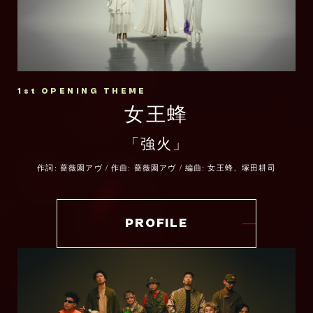
災害、アドラ、再創世――すべてが凝縮され
た最終章で、人々が抱く“絶望”と“希望”の両
方を、未来を切り拓く光の象徴として音に昇
華することを目指しました。
1st OPENING THEME
「Ignis -イグニス-」を通じて、これまでに
女王蜂
なかった、かつてない西川貴教を感じていた
「強火」
だければと思います。
作詞: 薔薇園アヴ / 作曲: 薔薇園アヴ / 編曲: 女王蜂、塚田耕司
いよいよ最終章を迎える『炎炎ノ消防隊』の
熱に負けない、渾身の一撃にご期待くださ
い。
PROFILE