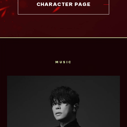
CHARACTER PAGE
MUSIC
梅田サイファー
西川貴教
大阪梅田駅の歩道橋で行われていたサイファー
1970年9月19日生まれ。滋賀県出身。
（輪になり即興でラップをするセッション）の
1996年、ソロプロジェク
参加者から派生した集合体。多くのメンバーが
ト”T.M.Revolution”として「独裁-
ラップバトルで輝かしい成績を残し、R-指定を
Survive Said The
monopolize-」でデビュー。以降、「HIGH