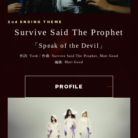
どんなにやるせ無い戦いのなかでも、生活の
ていた漫画がここにあった。
「Ignis -イグニス-」で『炎炎ノ消防隊 参ノ
から感謝してます！
なかでも、何度でも火を起こしていたい。
章』第2クール オープニングテーマを担当さ
そして何より度肝抜かれた、今回のアニメで
ずっとコラボをしたかった先輩そして永遠の
せていただく、西川貴教です。
どこか静かでありながらも灼熱なこの楽曲
2nd ENDING THEME
描かれるであろう漫画史に残る衝撃のシー
ライバルMasato をトラックに迎えてシーズ
Survive Said The Prophet
が、作品世界で流れることを、たのしみにし
ン・・・・。
作品が遂にクライマックスへ向かう中、その
ン2からのシーズン3、そしてフィナーレの旅
ています！
この作品のクリエイティビティには、表現の
壮大な世界観と熱量を音楽で後押しさせてい
「Speak of the Devil」
をサバプロの新曲Speak of the Devil と共
畑は違えど、刺激を受けまくっていました。
ただく大役を仰せつかり、光栄に思うと同時
アヴちゃん(女王蜂)
に楽しんでもらえたら幸せです！
作詞: Yosh / 作曲: Survive Said The Prophet, Matt Good
に身が引き締まる思いです。
物語はクライマックスに向かっていきます
編曲: Matt Good
よろしくお願いします。
が、本クールはある意味「嵐の前」、
以前から親交のあったTeddyLoidくんと、今
ノイズ蠢く静寂の中に、全てかき消す轟音の
Survive Said The Prophet Yosh（Vo.）
回初めてご一緒させていただく
PROFILE
予感。
TOPHAMHAT-KYOくんというチームで制作
ステージに向かう僕らの気持ちを重ね合わせ
した「Ignis -イグニス-」で、2026年の幕開
た
けにふさわしい刺激的なクリエイションをお
"Time Has Come"なナンバーを梅田サイフ
届けできたらと思います。
ァーがお届けします。
楽しんでいただけたら！
タイトルの“Ignis”はラテン語で“燃え上がる
力”や“内に宿る熱”を意味する言葉ですが、大