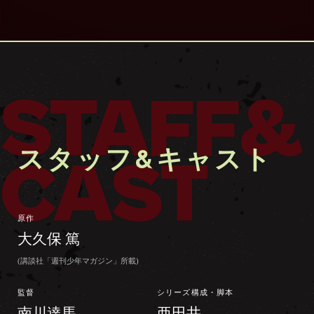
STAFF&
スタッフ&キャスト
CAST
原作
大久保 篤
(講談社「週刊少年マガジン」所載)
監督
シリーズ構成・脚本
南川達馬
亜田井