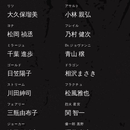
リツ
アサルト
大久保瑠美
小林 親弘
ヨナ
フレイル
松岡 禎丞
乃村 健次
ミラージュ
Dr.ジョヴァンニ
千葉 進歩
青山 穣
ゴールド
ドラゴン
日笠陽子
相沢まさき
ストリーム
フラクチュ
川田紳司
松風雅也
フェアリー
烈火 星宮
三瓶由布子
関 智一
ジョーカー
優一郎 黒野