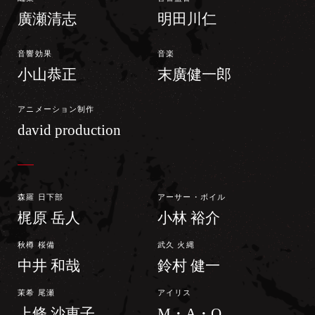
廣瀬清志
明田川仁
音響効果
音楽
小山恭正
末廣健一郎
アニメーション制作
david production
森羅 日下部
アーサー・ボイル
梶原 岳人
小林 裕介
秋樽 桜備
武久 火縄
中井 和哉
鈴村 健一
茉希 尾瀬
アイリス
上條 沙恵子
M・A・O