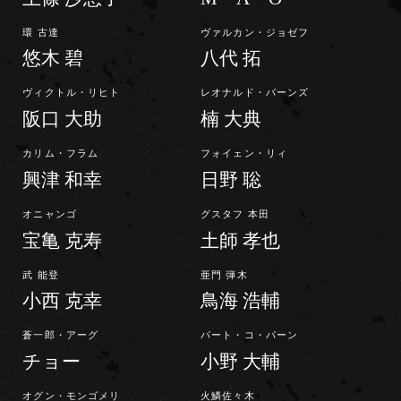
環 古達
ヴァルカン・ジョゼフ
悠木 碧
八代 拓
ヴィクトル・リヒト
レオナルド・バーンズ
阪口 大助
楠 大典
カリム・フラム
フォイェン・リィ
興津 和幸
日野 聡
オニャンゴ
グスタフ 本田
宝亀 克寿
土師 孝也
武 能登
亜門 弾木
小西 克幸
鳥海 浩輔
蒼一郎・アーグ
パート・コ・パーン
チョー
小野 大輔
オグン・モンゴメリ
火鱗佐々木