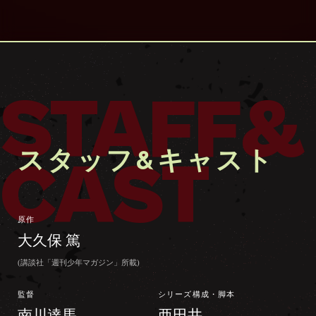
STAFF&
スタッフ&キャスト
CAST
原作
大久保 篤
(講談社「週刊少年マガジン」所載)
監督
シリーズ構成・脚本
南川達馬
亜田井