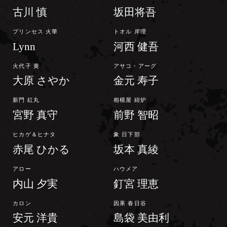
古川 慎
坂田将吾
プリンセス 火華
トオル 岸理
Lynn
河西 健吾
火代子 黄
アサコ・アーグ
大原 さやか
金元 寿子
新門 紅丸
相模屋 紺炉
宮野 真守
前野 智昭
ヒカゲ＆ヒナタ
象 日下部
赤尾 ひかる
坂本 真綾
アロー
ハウメア
内山 夕実
釘宮 理恵
カロン
因果 春日谷
安元 洋貴
島袋 美由利