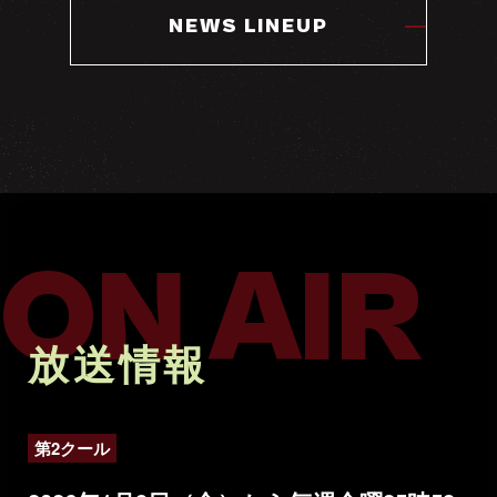
NEWS LINEUP
ON AIR
放送情報
第2クール