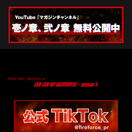
Official SNS = @fireforce_pr