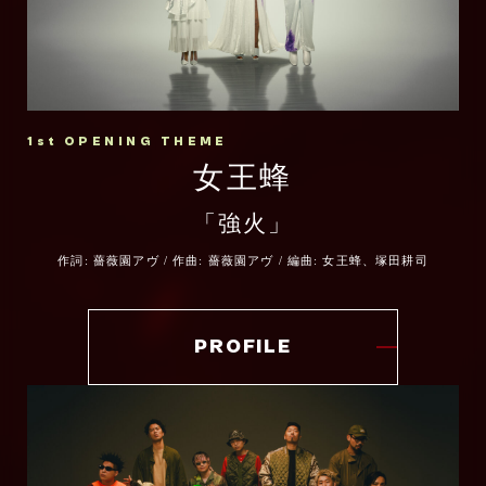
災害、アドラ、再創世――すべてが凝縮され
た最終章で、人々が抱く“絶望”と“希望”の両
方を、未来を切り拓く光の象徴として音に昇
華することを目指しました。
1st OPENING THEME
「Ignis -イグニス-」を通じて、これまでに
女王蜂
なかった、かつてない西川貴教を感じていた
「強火」
だければと思います。
作詞: 薔薇園アヴ / 作曲: 薔薇園アヴ / 編曲: 女王蜂、塚田耕司
いよいよ最終章を迎える『炎炎ノ消防隊』の
熱に負けない、渾身の一撃にご期待くださ
い。
PROFILE