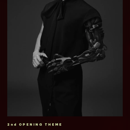
代表に全国区のラッパーを輩出してきた。上下
Prophet
PRESSURE」「HOT LIMIT」「WHITE
関係はなく、リーダーの存在はおろか結成の話
女王蜂
BREATH」「INVOKE -インヴォーク-」などヒ
があったわけでもない。あくまで個人の集まり
ット曲多数。
でありグループでないことが特徴。”ラッパー同
Survive Said The Prophet 通称「サバプ
2009年結成。独創的かつ圧倒的なパフォーマ
2018年からは西川貴教名義での音楽活動を本
士の繋がりから生まれた自由な関係性”そのもの
ロ」は2011年、東京にて結成。ネイティブな
ンス、多方面にわたり活躍するそのニュース性
格的に開始。2024年にリリースした
が梅田サイファーと言える。映像作家、デザイ
英語を操るバイリンガルのボーカリストYoshの
の高さから音楽業界のみならず各方面で話題
「FREEDOM」がロングヒット。2025年3月に
ナー、トラックメイカーなどの顔を持つメンバ
圧倒的な歌唱力とカリスマ性を筆頭に、確かな
に。作品はチャート上位にランクインし、ライ
3rdアルバム「SINGularity Ⅲ -VOYAGE-」を
ーもおり、その活動は多岐に渡る。
スキル、ミュージシャンシップ、そして個性的
ヴは各地ソールドアウトと人気・実力共に圧倒
リリース。
なキャラクターを持ったメンバーからなる奇跡
的な存在感を誇る。更にヴォーカルのアヴちゃ
2025年6月からT.M.Revolutionデビュー30周
Official Website
のインターナショナル・ロック・バンド。その
んはプロデュース業、ドラマやパリコレへの出
年に向けた全国ツアー「T.M.R. LIVE
異彩を放つ音楽性はロックに限らず、ポップ、
演、楽曲提供など多岐に才能を発揮している。
ELECTION -VOTE 30-」を開催中。
YouTube
エレクトロ、ヒップホップ、R&Bまで幅広いバ
他にも俳優、声優、番組MCなど多岐に渡り新
ックグラウンドをベースに、既存のシーンの枠
TikTok
しい挑戦を続けている。
公式サイト
に収まらないダイバーシティを武器に様々なフ
2008年、故郷である滋賀県から「滋賀ふるさ
ィールドを活動の場とし、日々進化し続けてい
Twitter
X(オフィシャル)
と観光大使」に任命され、2009年より県初の
る。
大型野外音楽イベント「イナズマロック フェ
2nd OPENING THEME
Instagram
X(アヴちゃん)