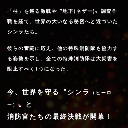
「柱」を巡る激戦や〝地下(ネザー)〟調査作
戦を経て、
世界の大いなる秘密へと近づいた
シンラたち。
彼らの奮闘に応え、他の特殊消防隊も協力す
る姿勢を示し、
全ての特殊消防隊は大災害を
阻止すべく1つになった。
今、世界を守る〝シンラ
（ヒーロ
〟と
ー）
消防官たちの
最終決戦が開幕！