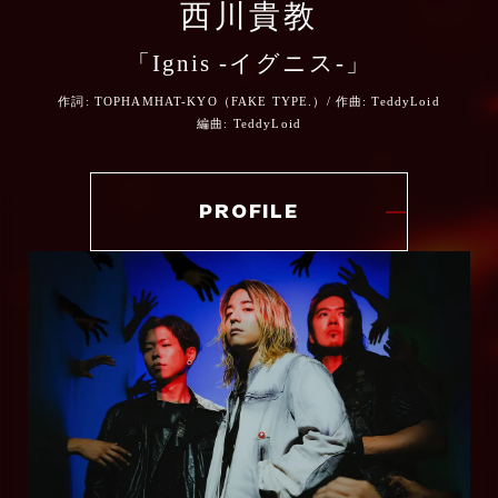
ス」を主催、以降地元自治体の協力のもと毎年
西川貴教
公式 HP
滋賀県にて開催。
TikTok
「Ignis -イグニス-」
令和二(2020)年度滋賀県文化功労賞受賞。令和
公式X（旧Twitter）
六(2024)年11月、野洲市市民栄誉賞受賞。
Instagram(オフィシャル)
ARTIST COMMENT
作詞: TOPHAMHAT-KYO（FAKE TYPE.）/ 作曲: TeddyLoid
編曲: TeddyLoid
公式TikTok
Instagram(アヴちゃん)
公式 HP
梅田サイファーのテークエムです。
公式Instagram
PROFILE
アニメ炎炎ノ消防隊 参ノ章 第1クールEDに
公式X（旧Twitter）
公式Facebook
抜擢いただきまして光栄のきわみです。
公式Instagram
ARTIST COMMENT
@fireforce_pr
@fireforce_pr
まず素直にファンです。
公式YouTube
少年漫画的なアツさを十二分に纏いながら、
うれしいことに炎のご縁があったのか、今回
ARTIST COMMENT
トンガりきってるダークファンタジー。
「強火」と言う楽曲を書かせて頂きました。
ズラしまくりなのに王道、なんか変なのに超
心をコンロに見立ててみると、誰しも一番最
愛すべきキャラたち、ダークさの中にあるポ
日本にいるとアニメ／漫画を好きになる機会
ARTIST COMMENT
初は思いっきりスイッチをひねって点火する
ップで洒落たあじつけ・・・。
が多いと思いますが、ここまで愛す作品に出
筈。
そして主人公がギザ歯・・・・。ぼくの求め
会い楽曲を作る機会をもらえた事を心の奥底