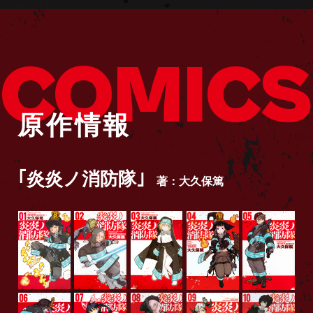
COMICS
原作情報
｢炎炎ノ消防隊｣
著：大久保篤