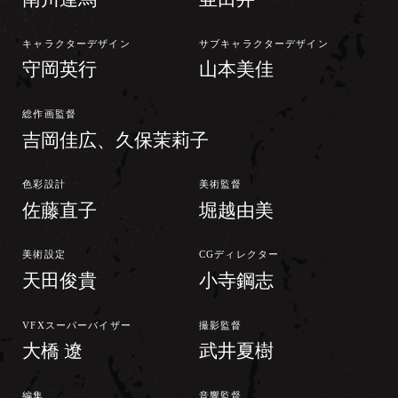
キャラクターデザイン
サブキャラクターデザイン
守岡英行
山本美佳
総作画監督
吉岡佳広、久保茉莉子
色彩設計
美術監督
佐藤直子
堀越由美
美術設定
CGディレクター
天田俊貴
小寺鋼志
VFXスーパーバイザー
撮影監督
大橋 遼
武井夏樹
編集
音響監督