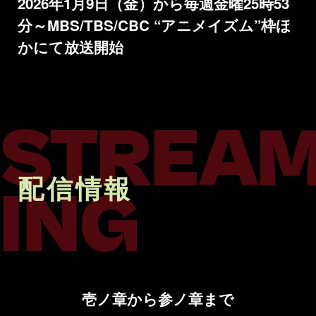
2026年1月9日（金）から
毎週金曜25時53
分～MBS/TBS/CBC “アニメイズム”枠ほ
かにて放送開始
STREA
配信情報
ING
壱ノ章から参ノ章まで