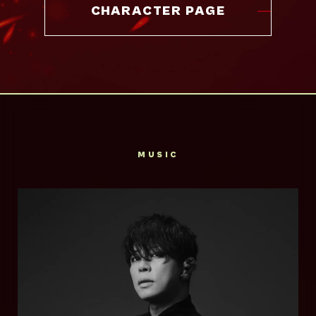
CHARACTER PAGE
MUSIC
梅田サイファー
西川貴教
大阪梅田駅の歩道橋で行われていたサイファー
1970年9月19日生まれ。滋賀県出身。
（輪になり即興でラップをするセッション）の
1996年、ソロプロジェク
参加者から派生した集合体。多くのメンバーが
ト”T.M.Revolution”として「独裁-
ラップバトルで輝かしい成績を残し、R-指定を
Survive Said The
monopolize-」でデビュー。以降、「HIGH