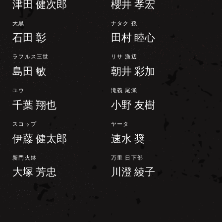
津田 健次郎
櫻井 孝宏
大黒
ナタク 孫
石田 彰
田村 睦心
ラフルス三世
リサ 漁辺
島田 敏
朝井 彩加
ユウ
滝義 尾瀬
千葉 翔也
小野 友樹
スコップ
ヤータ
伊藤 健太郎
速水 奨
新門火鉢
万里 日下部
大塚 芳忠
川澄 綾子