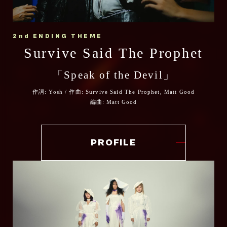
どんなにやるせ無い戦いのなかでも、生活の
ていた漫画がここにあった。
「Ignis -イグニス-」で『炎炎ノ消防隊 参ノ
から感謝してます！
なかでも、何度でも火を起こしていたい。
章』第2クール オープニングテーマを担当さ
そして何より度肝抜かれた、今回のアニメで
ずっとコラボをしたかった先輩そして永遠の
せていただく、西川貴教です。
どこか静かでありながらも灼熱なこの楽曲
2nd ENDING THEME
描かれるであろう漫画史に残る衝撃のシー
ライバルMasato をトラックに迎えてシーズ
Survive Said The Prophet
が、作品世界で流れることを、たのしみにし
ン・・・・。
作品が遂にクライマックスへ向かう中、その
ン2からのシーズン3、そしてフィナーレの旅
ています！
この作品のクリエイティビティには、表現の
壮大な世界観と熱量を音楽で後押しさせてい
「Speak of the Devil」
をサバプロの新曲Speak of the Devil と共
畑は違えど、刺激を受けまくっていました。
ただく大役を仰せつかり、光栄に思うと同時
アヴちゃん(女王蜂)
に楽しんでもらえたら幸せです！
作詞: Yosh / 作曲: Survive Said The Prophet, Matt Good
に身が引き締まる思いです。
物語はクライマックスに向かっていきます
編曲: Matt Good
よろしくお願いします。
が、本クールはある意味「嵐の前」、
以前から親交のあったTeddyLoidくんと、今
ノイズ蠢く静寂の中に、全てかき消す轟音の
Survive Said The Prophet Yosh（Vo.）
回初めてご一緒させていただく
PROFILE
予感。
TOPHAMHAT-KYOくんというチームで制作
ステージに向かう僕らの気持ちを重ね合わせ
した「Ignis -イグニス-」で、2026年の幕開
た
けにふさわしい刺激的なクリエイションをお
"Time Has Come"なナンバーを梅田サイフ
届けできたらと思います。
ァーがお届けします。
楽しんでいただけたら！
タイトルの“Ignis”はラテン語で“燃え上がる
力”や“内に宿る熱”を意味する言葉ですが、大