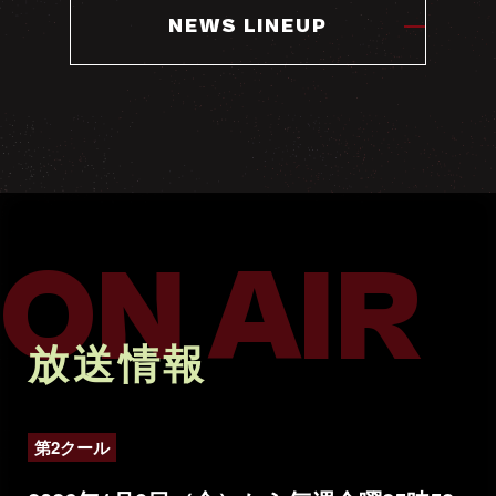
NEWS LINEUP
ON AIR
放送情報
第2クール