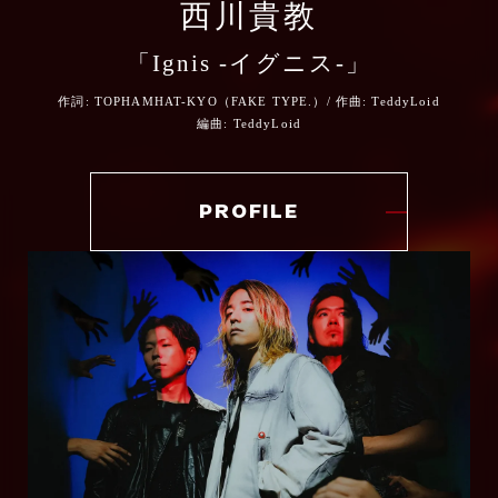
ス」を主催、以降地元自治体の協力のもと毎年
西川貴教
公式 HP
滋賀県にて開催。
TikTok
「Ignis -イグニス-」
令和二(2020)年度滋賀県文化功労賞受賞。令和
公式X（旧Twitter）
六(2024)年11月、野洲市市民栄誉賞受賞。
Instagram(オフィシャル)
ARTIST COMMENT
作詞: TOPHAMHAT-KYO（FAKE TYPE.）/ 作曲: TeddyLoid
編曲: TeddyLoid
公式TikTok
Instagram(アヴちゃん)
公式 HP
梅田サイファーのテークエムです。
公式Instagram
PROFILE
アニメ炎炎ノ消防隊 参ノ章 第1クールEDに
公式X（旧Twitter）
公式Facebook
抜擢いただきまして光栄のきわみです。
公式Instagram
ARTIST COMMENT
@fireforce_pr
@fireforce_pr
まず素直にファンです。
公式YouTube
少年漫画的なアツさを十二分に纏いながら、
うれしいことに炎のご縁があったのか、今回
ARTIST COMMENT
トンガりきってるダークファンタジー。
「強火」と言う楽曲を書かせて頂きました。
ズラしまくりなのに王道、なんか変なのに超
心をコンロに見立ててみると、誰しも一番最
愛すべきキャラたち、ダークさの中にあるポ
日本にいるとアニメ／漫画を好きになる機会
ARTIST COMMENT
初は思いっきりスイッチをひねって点火する
ップで洒落たあじつけ・・・。
が多いと思いますが、ここまで愛す作品に出
筈。
そして主人公がギザ歯・・・・。ぼくの求め
会い楽曲を作る機会をもらえた事を心の奥底