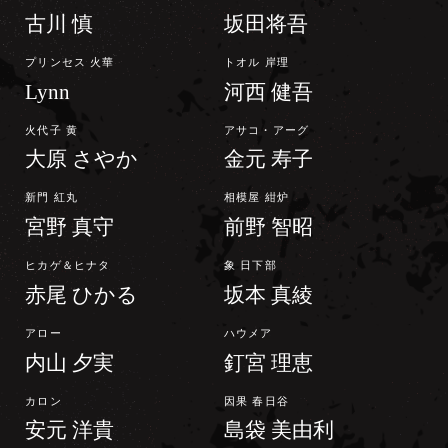
古川 慎
坂田将吾
プリンセス 火華
トオル 岸理
Lynn
河西 健吾
火代子 黄
アサコ・アーグ
大原 さやか
金元 寿子
新門 紅丸
相模屋 紺炉
宮野 真守
前野 智昭
ヒカゲ＆ヒナタ
象 日下部
赤尾 ひかる
坂本 真綾
アロー
ハウメア
内山 夕実
釘宮 理恵
カロン
因果 春日谷
安元 洋貴
島袋 美由利