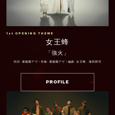
災害、アドラ、再創世――すべてが凝縮され
た最終章で、人々が抱く“絶望”と“希望”の両
方を、未来を切り拓く光の象徴として音に昇
華することを目指しました。
1st OPENING THEME
「Ignis -イグニス-」を通じて、これまでに
女王蜂
なかった、かつてない西川貴教を感じていた
「強火」
だければと思います。
作詞: 薔薇園アヴ / 作曲: 薔薇園アヴ / 編曲: 女王蜂、塚田耕司
いよいよ最終章を迎える『炎炎ノ消防隊』の
熱に負けない、渾身の一撃にご期待くださ
い。
PROFILE