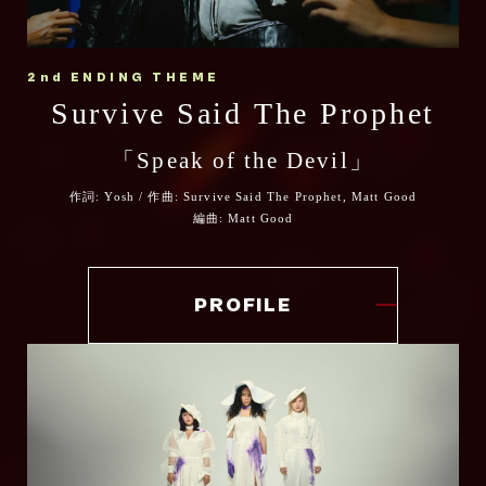
どんなにやるせ無い戦いのなかでも、生活の
ていた漫画がここにあった。
「Ignis -イグニス-」で『炎炎ノ消防隊 参ノ
から感謝してます！
なかでも、何度でも火を起こしていたい。
章』第2クール オープニングテーマを担当さ
そして何より度肝抜かれた、今回のアニメで
ずっとコラボをしたかった先輩そして永遠の
せていただく、西川貴教です。
どこか静かでありながらも灼熱なこの楽曲
2nd ENDING THEME
描かれるであろう漫画史に残る衝撃のシー
ライバルMasato をトラックに迎えてシーズ
Survive Said The Prophet
が、作品世界で流れることを、たのしみにし
ン・・・・。
作品が遂にクライマックスへ向かう中、その
ン2からのシーズン3、そしてフィナーレの旅
ています！
この作品のクリエイティビティには、表現の
壮大な世界観と熱量を音楽で後押しさせてい
「Speak of the Devil」
をサバプロの新曲Speak of the Devil と共
畑は違えど、刺激を受けまくっていました。
ただく大役を仰せつかり、光栄に思うと同時
アヴちゃん(女王蜂)
に楽しんでもらえたら幸せです！
作詞: Yosh / 作曲: Survive Said The Prophet, Matt Good
に身が引き締まる思いです。
物語はクライマックスに向かっていきます
編曲: Matt Good
よろしくお願いします。
が、本クールはある意味「嵐の前」、
以前から親交のあったTeddyLoidくんと、今
ノイズ蠢く静寂の中に、全てかき消す轟音の
Survive Said The Prophet Yosh（Vo.）
回初めてご一緒させていただく
PROFILE
予感。
TOPHAMHAT-KYOくんというチームで制作
ステージに向かう僕らの気持ちを重ね合わせ
した「Ignis -イグニス-」で、2026年の幕開
た
けにふさわしい刺激的なクリエイションをお
"Time Has Come"なナンバーを梅田サイフ
届けできたらと思います。
ァーがお届けします。
楽しんでいただけたら！
タイトルの“Ignis”はラテン語で“燃え上がる
力”や“内に宿る熱”を意味する言葉ですが、大