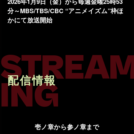
2026年1月9日（金）から
毎週金曜25時53
分～MBS/TBS/CBC “アニメイズム”枠ほ
かにて放送開始
STREA
配信情報
ING
壱ノ章から参ノ章まで