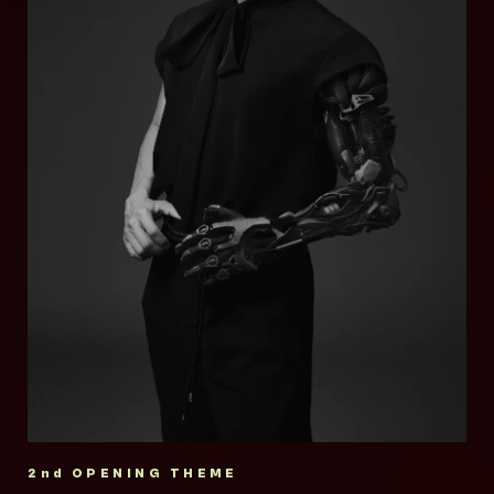
代表に全国区のラッパーを輩出してきた。上下
Prophet
PRESSURE」「HOT LIMIT」「WHITE
関係はなく、リーダーの存在はおろか結成の話
女王蜂
BREATH」「INVOKE -インヴォーク-」などヒ
があったわけでもない。あくまで個人の集まり
ット曲多数。
でありグループでないことが特徴。”ラッパー同
Survive Said The Prophet 通称「サバプ
2009年結成。独創的かつ圧倒的なパフォーマ
2018年からは西川貴教名義での音楽活動を本
士の繋がりから生まれた自由な関係性”そのもの
ロ」は2011年、東京にて結成。ネイティブな
ンス、多方面にわたり活躍するそのニュース性
格的に開始。2024年にリリースした
が梅田サイファーと言える。映像作家、デザイ
英語を操るバイリンガルのボーカリストYoshの
の高さから音楽業界のみならず各方面で話題
「FREEDOM」がロングヒット。2025年3月に
ナー、トラックメイカーなどの顔を持つメンバ
圧倒的な歌唱力とカリスマ性を筆頭に、確かな
に。作品はチャート上位にランクインし、ライ
3rdアルバム「SINGularity Ⅲ -VOYAGE-」を
ーもおり、その活動は多岐に渡る。
スキル、ミュージシャンシップ、そして個性的
ヴは各地ソールドアウトと人気・実力共に圧倒
リリース。
なキャラクターを持ったメンバーからなる奇跡
的な存在感を誇る。更にヴォーカルのアヴちゃ
2025年6月からT.M.Revolutionデビュー30周
Official Website
のインターナショナル・ロック・バンド。その
んはプロデュース業、ドラマやパリコレへの出
年に向けた全国ツアー「T.M.R. LIVE
異彩を放つ音楽性はロックに限らず、ポップ、
演、楽曲提供など多岐に才能を発揮している。
ELECTION -VOTE 30-」を開催中。
YouTube
エレクトロ、ヒップホップ、R&Bまで幅広いバ
他にも俳優、声優、番組MCなど多岐に渡り新
ックグラウンドをベースに、既存のシーンの枠
TikTok
しい挑戦を続けている。
公式サイト
に収まらないダイバーシティを武器に様々なフ
2008年、故郷である滋賀県から「滋賀ふるさ
ィールドを活動の場とし、日々進化し続けてい
Twitter
X(オフィシャル)
と観光大使」に任命され、2009年より県初の
る。
大型野外音楽イベント「イナズマロック フェ
2nd OPENING THEME
Instagram
X(アヴちゃん)