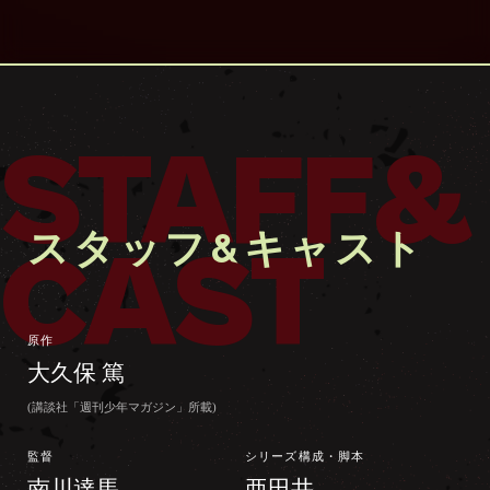
STAFF&
スタッフ&キャスト
CAST
原作
大久保 篤
(講談社「週刊少年マガジン」所載)
監督
シリーズ構成・脚本
南川達馬
亜田井