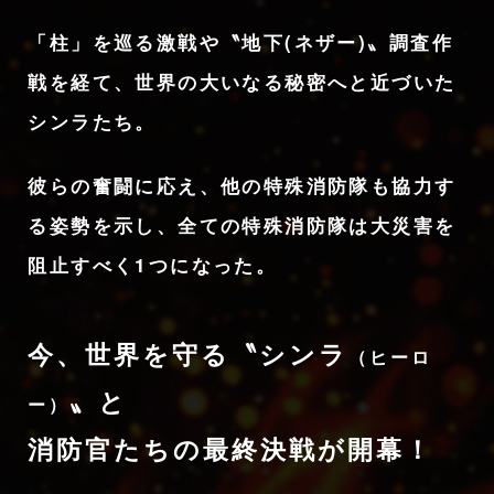
「柱」を巡る激戦や〝地下(ネザー)〟調査作
戦を経て、
世界の大いなる秘密へと近づいた
シンラたち。
彼らの奮闘に応え、他の特殊消防隊も協力す
る姿勢を示し、
全ての特殊消防隊は大災害を
阻止すべく1つになった。
今、世界を守る〝シンラ
（ヒーロ
〟と
ー）
消防官たちの
最終決戦が開幕！