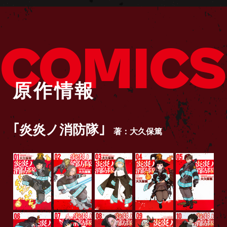
COMICS
原作情報
｢炎炎ノ消防隊｣
著：大久保篤