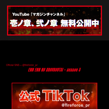
Official SNS = @fireforce_pr