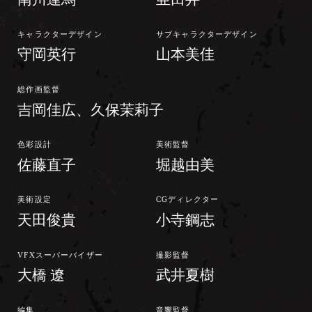
キャラクターデザイン
サブキャラクターデザイン
守岡英行
山本美佳
総作画監督
吉岡佳広、久保茉莉子
色彩設計
美術監督
佐藤直子
堀越由美
美術設定
CGディレクター
天田俊貴
小寺鋼志
VFXスーパーバイザー
撮影監督
大橋 遼
武井夏樹
編集
音響監督