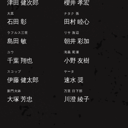
津田 健次郎
櫻井 孝宏
大黒
ナタク 孫
石田 彰
田村 睦心
ラフルス三世
リサ 漁辺
島田 敏
朝井 彩加
ユウ
滝義 尾瀬
千葉 翔也
小野 友樹
スコップ
ヤータ
伊藤 健太郎
速水 奨
新門火鉢
万里 日下部
大塚 芳忠
川澄 綾子