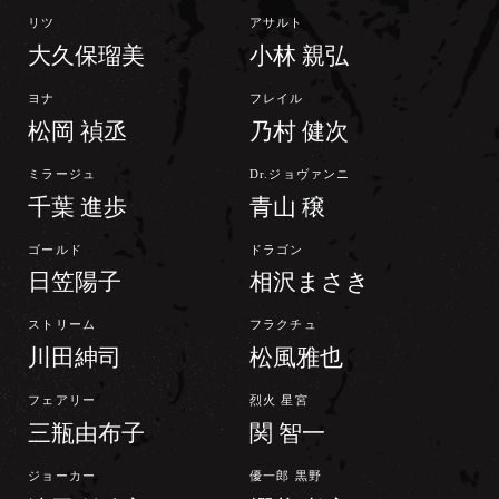
リツ
アサルト
大久保瑠美
小林 親弘
ヨナ
フレイル
松岡 禎丞
乃村 健次
ミラージュ
Dr.ジョヴァンニ
千葉 進歩
青山 穣
ゴールド
ドラゴン
日笠陽子
相沢まさき
ストリーム
フラクチュ
川田紳司
松風雅也
フェアリー
烈火 星宮
三瓶由布子
関 智一
ジョーカー
優一郎 黒野