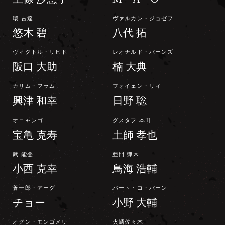
環 古達
ヴァルカン・ジョゼフ
悠木 碧
八代 拓
ヴィクトル・リヒト
レオナルド・バーンズ
阪口 大助
楠 大典
カリム・フラム
フォイェン・リィ
興津 和幸
日野 聡
オニャンゴ
グスタフ 本田
宝亀 克寿
土師 孝也
武 能登
亜門 弾木
小西 克幸
鳥海 浩輔
蒼一郎・アーグ
パート・コ・パーン
チョー
小野 大輔
オグン・モンゴメリ
火鱗佐々木