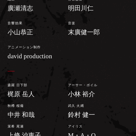
廣瀬清志
明田川仁
音響効果
音楽
小山恭正
末廣健一郎
アニメーション制作
david production
森羅 日下部
アーサー・ボイル
梶原 岳人
小林 裕介
秋樽 桜備
武久 火縄
中井 和哉
鈴村 健一
茉希 尾瀬
アイリス
上條 沙恵子
M・A・O