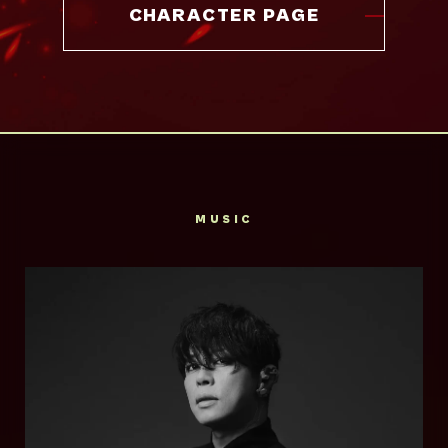
CHARACTER PAGE
MUSIC
梅田サイファー
西川貴教
大阪梅田駅の歩道橋で行われていたサイファー
1970年9月19日生まれ。滋賀県出身。
（輪になり即興でラップをするセッション）の
1996年、ソロプロジェク
参加者から派生した集合体。多くのメンバーが
ト”T.M.Revolution”として「独裁-
ラップバトルで輝かしい成績を残し、R-指定を
Survive Said The
monopolize-」でデビュー。以降、「HIGH